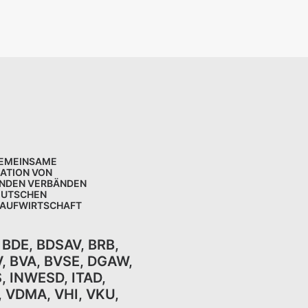
GEMEINSAME
KATION VON
NDEN VERBÄNDEN
EUTSCHEN
LAUFWIRTSCHAFT
,
BDE
,
BDSAV
,
BRB,
V
,
BVA
,
BVSE
,
DGAW
,
S
,
INWESD
,
ITAD
,
,
VDMA
,
VHI
,
VKU,