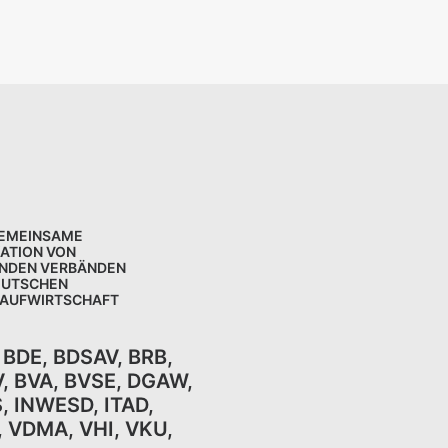
GEMEINSAME
KATION VON
NDEN VERBÄNDEN
EUTSCHEN
LAUFWIRTSCHAFT
,
BDE
,
BDSAV
,
BRB,
V
,
BVA
,
BVSE
,
DGAW
,
S
,
INWESD
,
ITAD
,
,
VDMA
,
VHI
,
VKU,