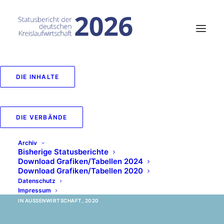
DIE INHALTE
Entwicklung der
Handelsbilanz
DIE VERBÄNDE
unterschiedlicher
Archiv
Fraktionen
Bisherige Statusberichte
Download Grafiken/Tabellen 2024
Download Grafiken/Tabellen 2020
von 2010 bis 2018
Datenschutz
Impressum
IN
AUSSENWIRTSCHAFT
,
2020