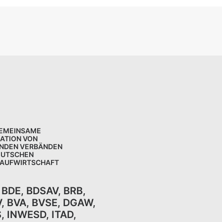
GEMEINSAME
KATION VON
NDEN VERBÄNDEN
EUTSCHEN
LAUFWIRTSCHAFT
,
BDE
,
BDSAV
,
BRB,
V
,
BVA
,
BVSE
,
DGAW
,
S
,
INWESD
,
ITAD
,