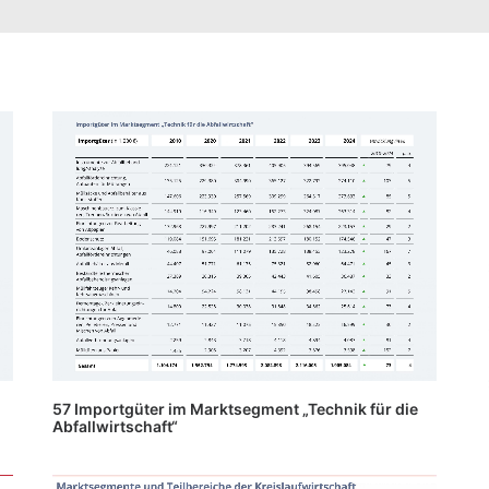
57 Importgüter im Marktsegment „Technik für die
Abfallwirtschaft“