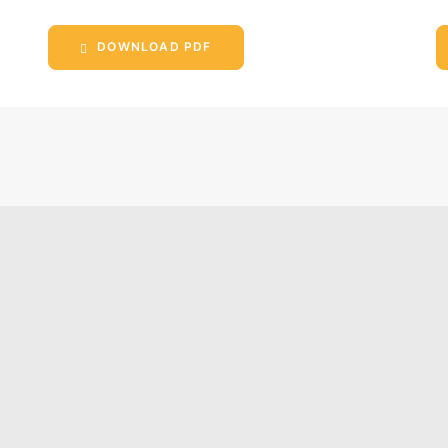
DOWNLOAD PDF
GEMEINSAME
KATION VON
NDEN VERBÄNDEN
EUTSCHEN
LAUFWIRTSCHAFT