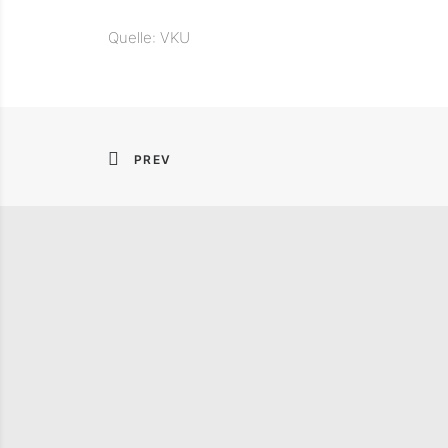
Quelle: VKU
PREV
STATUSBERICHT DER
EINE 
DEUTSCHEN
PUBLI
KREISLAUFWIRTSCHAFT
FOLGE
2026
DER D
KREIS