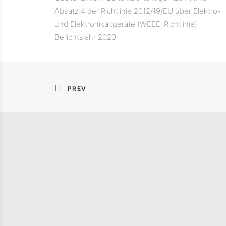
Absatz 4 der Richtlinie 2012/19/EU über Elektro-
und Elektronikaltgeräte (WEEE-Richtlinie) –
Berichtsjahr 2020
PREV
STATUSBERICHT DER
EINE 
DEUTSCHEN
PUBLI
KREISLAUFWIRTSCHAFT
FOLGE
2026
DER D
KREIS