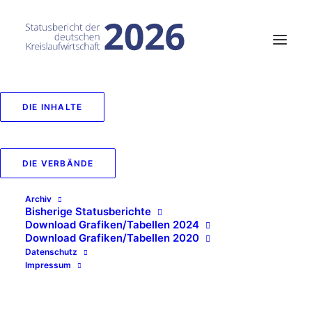
DIE INHALTE
33_Durchschnittliche
Zusammensetzung eines
DIE VERBÄNDE
PKW
Archiv
Bisherige Statusberichte
IN
VERWERTUNGSWEGE
,
2024
Download Grafiken/Tabellen 2024
Download Grafiken/Tabellen 2020
Datenschutz
Impressum