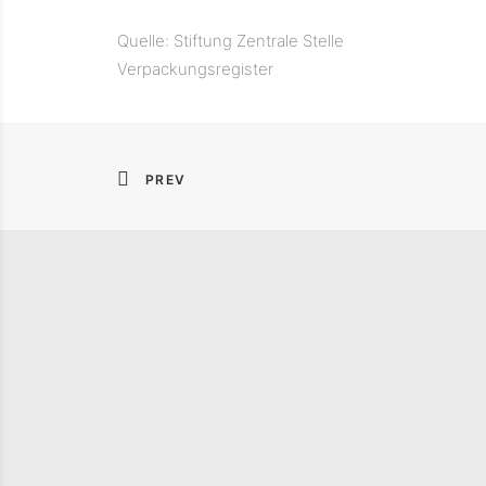
Quelle: Stiftung Zentrale Stelle
Verpackungsregister
PREV
STATUSBERICHT DER
EINE 
DEUTSCHEN
PUBLI
KREISLAUFWIRTSCHAFT
FOLGE
2026
DER D
KREIS