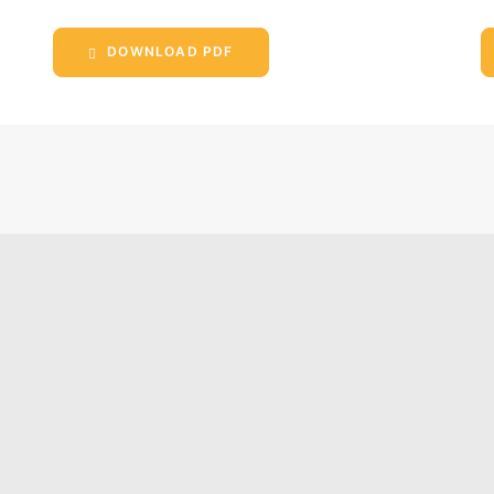
DOWNLOAD PDF
GEMEINSAME
KATION VON
NDEN VERBÄNDEN
EUTSCHEN
LAUFWIRTSCHAFT