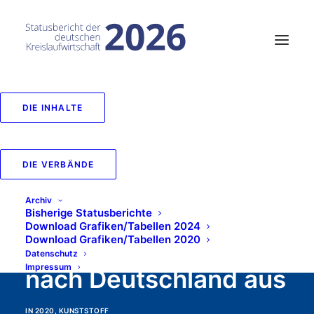
DIE INHALTE
Importe von nicht
notifizierungspflichtige
DIE VERBÄNDE
Kunststoffabfällen
Archiv
und Kunststoff-
Bisherige Statusberichte
Download Grafiken/Tabellen 2024
Download Grafiken/Tabellen 2020
basierten Fasern
Datenschutz
Impressum
nach Deutschland aus
IN
2020
,
KUNSTSTOFF