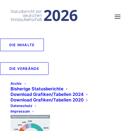
DIE INHALTE
Hauptverwendungsbere
für Aluminium
DIE VERBÄNDE
Archiv
IN
VERWERTUNGSWEGE
,
2020
Bisherige Statusberichte
Download Grafiken/Tabellen 2024
Download Grafiken/Tabellen 2020
Datenschutz
Impressum