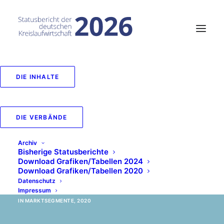
DIE INHALTE
Erwerbstätige in
Schlüsselbranchen
DIE VERBÄNDE
der Grundversorgung
Archiv
2010 und 2019 und
Bisherige Statusberichte
Download Grafiken/Tabellen 2024
Download Grafiken/Tabellen 2020
ihre Entwicklung
Datenschutz
Impressum
IN
MARKTSEGMENTE
,
2020