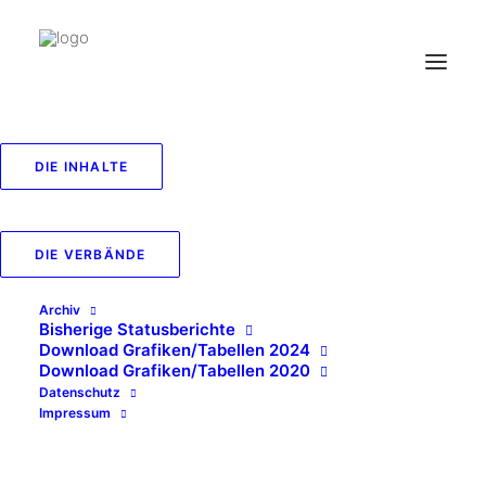
DIE INHALTE
Biologische
Abfallbehandlungsanla
DIE VERBÄNDE
nach Art der Anlage
Archiv
Bisherige Statusberichte
IN
ABFALLBEHANDLUNG/-VERWERTUNG
,
2020
Download Grafiken/Tabellen 2024
Download Grafiken/Tabellen 2020
Datenschutz
Impressum