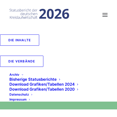
DIE INHALTE
Anteil der
Entsorgungswege am
DIE VERBÄNDE
Siedlungsabfallaufkom
Archiv
2016
Bisherige Statusberichte
Download Grafiken/Tabellen 2024
Download Grafiken/Tabellen 2020
IN
BLICK NACH EUROPA
,
2020
Datenschutz
Impressum