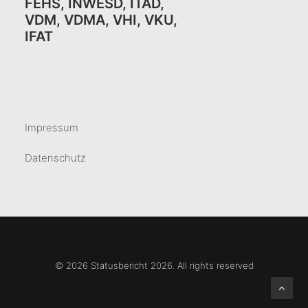
FEHS
,
INWESD
,
ITAD
,
VDM
,
VDMA
,
VHI
,
VKU,
IFAT
Impressum
Datenschutz
© 2026 Statusbericht 2026. All rights reserved