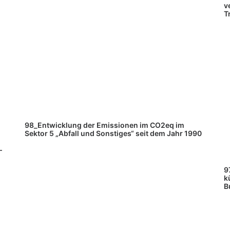
v
T
98_Entwicklung der Emissionen im CO2eq im
Sektor 5 „Abfall und Sonstiges“ seit dem Jahr 1990
–
9
k
B