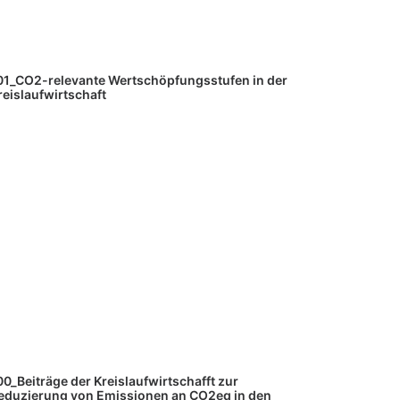
01_CO2-relevante Wertschöpfungsstufen in der
reislaufwirtschaft
00_Beiträge der Kreislaufwirtschafft zur
eduzierung von Emissionen an CO2eq in den