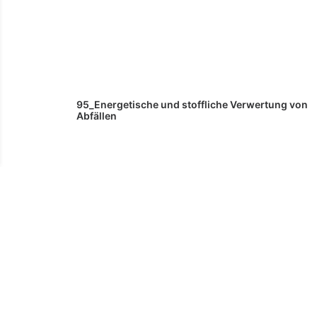
95_Energetische und stoffliche Verwertung von
Abfällen
92_Restverfügbarkeit und Versorgungslage