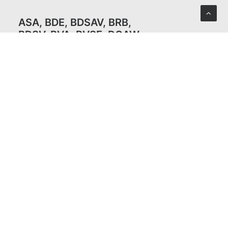
ASA
,
BDE
,
BDSAV
,
BRB,
BDSV
,
BVA
,
BVSE
,
DGAW
,
FEHS
,
INWESD
,
ITAD
,
VDM
,
VDMA
,
VHI
,
VKU,
IFAT
Impressum
Datenschutz