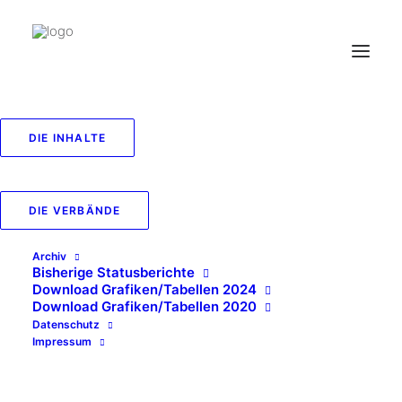
DIE INHALTE
81_Recyclingrate und
Substituierbarkeit von
DIE VERBÄNDE
kritischen Rohstoffen
Archiv
Bisherige Statusberichte
IN
RESSOURCENSCHONUNG
,
2024
Download Grafiken/Tabellen 2024
Download Grafiken/Tabellen 2020
Datenschutz
Impressum