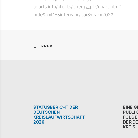
charts.info/charts/energy_pie/chart.htm?
l=de&c=DE&interval=year&year=2022
PREV
STATUSBERICHT DER
EINE 
DEUTSCHEN
PUBLI
KREISLAUFWIRTSCHAFT
FOLGE
2026
DER D
KREIS