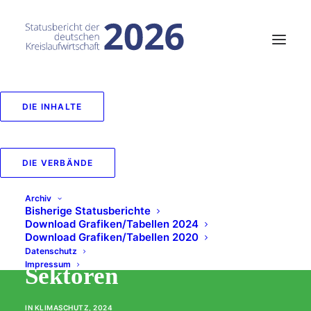
DIE INHALTE
98_Kosten von
ausgewählten
DIE VERBÄNDE
Maßnahmen zur
Archiv
Bisherige Statusberichte
Vermeidung von CO2e
Download Grafiken/Tabellen 2024
Download Grafiken/Tabellen 2020
in unterschiedlichen
Datenschutz
Impressum
Sektoren
IN
KLIMASCHUTZ
,
2024