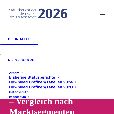
DIE INHALTE
40_Unternehmen,
Erwerbstätige, Umsätze
DIE VERBÄNDE
und
Archiv
Bisherige Statusberichte
Bruttowertschöpfung in
Download Grafiken/Tabellen 2024
Download Grafiken/Tabellen 2020
der Kreislaufwirtschaft
Datenschutz
Impressum
– Vergleich nach
Marktsegmenten