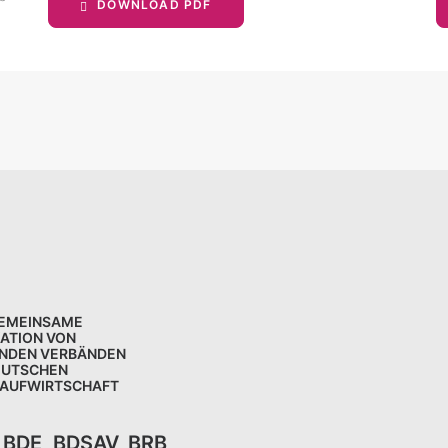
DOWNLOAD PDF
GEMEINSAME
KATION VON
NDEN VERBÄNDEN
EUTSCHEN
LAUFWIRTSCHAFT
,
BDE
,
BDSAV
,
BRB,