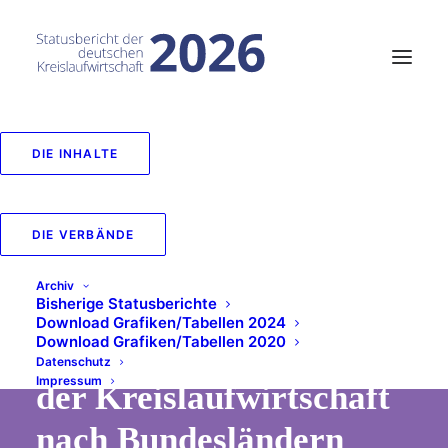
DIE INHALTE
68_Entwicklung der
Erwerbstätigen,
DIE VERBÄNDE
Spezialisierungsgrad
Archiv
Bisherige Statusberichte
und
Download Grafiken/Tabellen 2024
Download Grafiken/Tabellen 2020
Bruttowertschöpfung in
Datenschutz
Impressum
der Kreislaufwirtschaft
nach Bundesländern