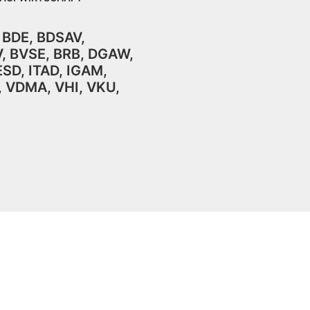
,
BDE
,
BDSAV
,
V
,
BVSE
,
BRB
,
DGAW
,
ESD
,
ITAD
,
IGAM
,
,
VDMA
,
VHI
,
VKU,