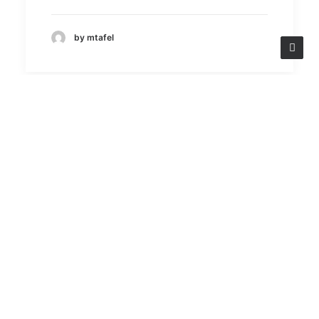
by mtafel
STATUSBERICHT DER
DEUTSCHEN
KREISLAUFWIRTSCHAFT
2024
EINE GEMEINSAME
PUBLIKATION VON
FOLGENDEN VERBÄNDEN
DER DEUTSCHEN
KREISLAUFWIRTSCHAFT